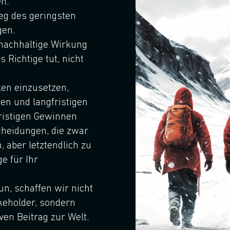
n.
Weg des geringsten
gen.
nachhaltige Wirkung
Richtige tut, nicht
ken einzusetzen,
gen und langfristigen
fristigen Gewinnen
cheidungen, die zwar
 aber letztendlich zu
e für Ihr
un, schaffen wir nicht
keholder, sondern
ven Beitrag zur Welt.