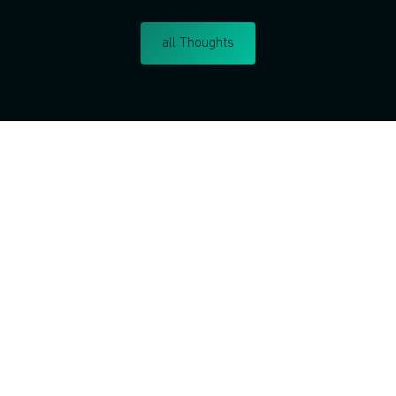
all Thoughts
Möchten Sie Corporate In
Intrapreneurship lernen?
Ich respektiere deine Priva
abmelden.