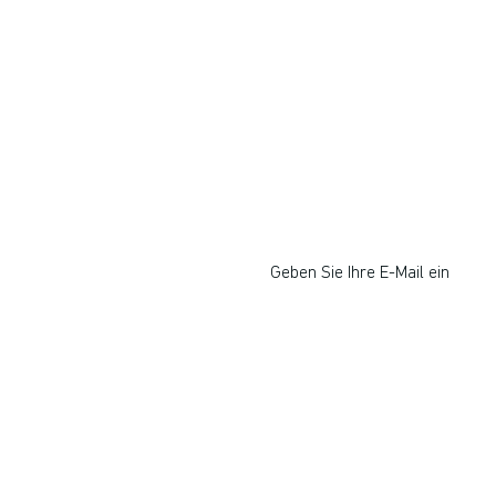
Möchten Sie Corporate In
Intrapreneurship lernen?
Ich respektiere deine Priva
abmelden.
Indem du auf Anmelden klickst, bestät
Geschäftsbedingungen
.