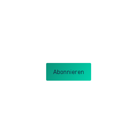
novation Management und
tsphäre. Sie können sich jederzeit
igst du, dass du mit meinen
Allgemeine