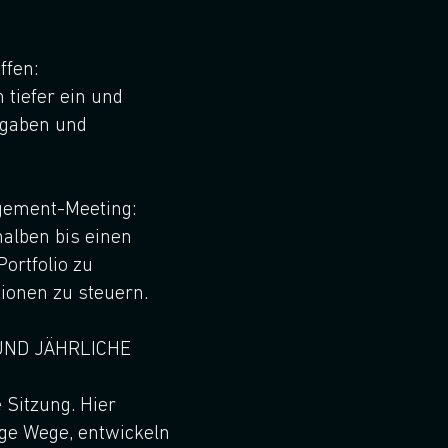
fen:
 tiefer ein und
fgaben und
ement-Meeting:
alben bis einen
Portfolio zu
ionen zu steuern.
UND JÄHRLICHE
 Sitzung. Hier
ige Wege, entwickeln