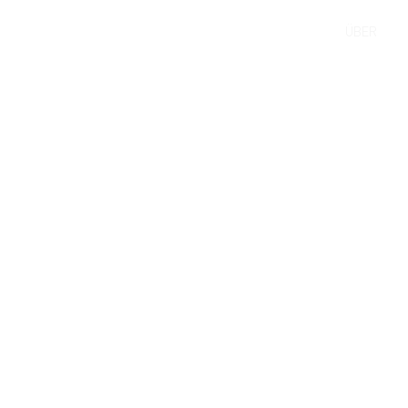
ÜBER
 das Geheimnis 
ehmen, die die
renz durchweg