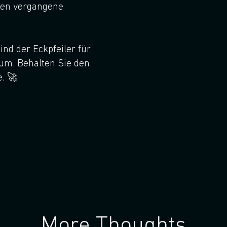
eren vergangene
ind der Eckpfeiler für
um. Behalten Sie den
. 🚀
More Thoughts