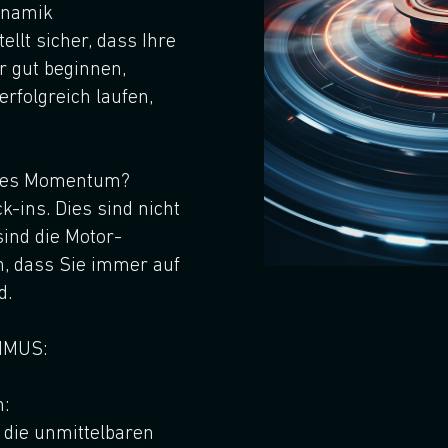
ynamik
ellt sicher, dass Ihre
r gut beginnen,
rfolgreich laufen,
eses Momentum?
k-ins. Dies sind nicht
ind die Motor-
n, dass Sie immer auf
d.
HMUS:
n:
 die unmittelbaren